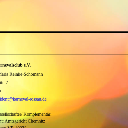
rnevalsclub e.V.
 Maria Reinke-Schomann
tr. 7
u
ident@karneval-rossau.de
esellschafter/ Komplementär:
ht: Amtsgericht Chemnitz
mer: VR 40238