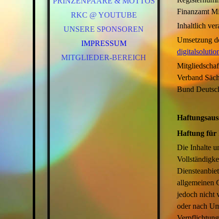
PRINZENPAARE & MOTTOS
VORSTAND
Finanzamt Mi
RKC @ YOUTUBE
ELFERRAT
Inhaltlich v
UNSERE SPONSOREN
TANZGARDEN
Umsetzung de
SAALPOLIZEI
IMPRESSUM
digitalsolutio
MITGLIEDER-BEREICH
Mitgliedschaf
Verband Sächs
Bund Deutsch
Haftungsaus
Haftung für 
Die Inhalte un
Vollständigke
Diensteanbiet
allgemeinen G
jedoch nicht 
oder nach Ums
Verpflichtun