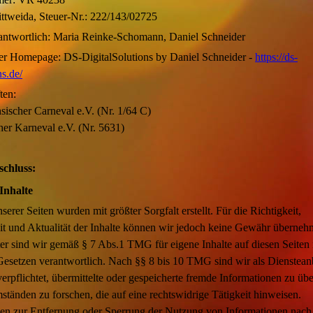
ttweida, Steuer-Nr.: 222/143/02725
erantwortlich: Maria Reinke-Schomann, Daniel Schneider
r Homepage: DS-DigitalSolutions by Daniel Schneider -
https://ds-
ns.de/
ten:
ischer Carneval e.V. (Nr. 1/64 C)
er Karneval e.V. (Nr. 5631)
schluss:
Inhalte
serer Seiten wurden mit größter Sorgfalt erstellt. Für die Richtigkeit,
it und Aktualität der Inhalte können wir jedoch keine Gewähr überneh
er sind wir gemäß § 7 Abs.1 TMG für eigene Inhalte auf diesen Seiten
esetzen verantwortlich. Nach §§ 8 bis 10 TMG sind wir als Dienstean
verpflichtet, übermittelte oder gespeicherte fremde Informationen zu ü
tänden zu forschen, die auf eine rechtswidrige Tätigkeit hinweisen.
gen zur Entfernung oder Sperrung der Nutzung von Informationen nach