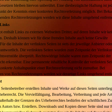
esetzen bleiben hiervon unberührt. Eine diesbezügliche Haftung ist jed
unkt der Kenntnis einer konkreten Rechtsverletzung möglich. Bei Bek
henden Rechtsverletzungen werden wir diese Inhalte umgehend entfern
 Links
 enthält Links zu externen Webseiten Dritter, auf deren Inhalte wir ke
en. Deshalb können wir für diese fremden Inhalte auch keine Gewähr
ür die Inhalte der verlinkten Seiten ist stets der jeweilige Anbieter ode
rantwortlich. Die verlinkten Seiten wurden zum Zeitpunkt der Verlinku
tsverstöße überprüft. Rechtswidrige Inhalte waren zum Zeitpunkt der
cht erkennbar. Eine permanente inhaltliche Kontrolle der verlinkten Seit
onkrete Anhaltspunkte einer Rechtsverletzung nicht zumutbar. Bei
n von Rechtsverletzungen werden wir derartige Links umgehend entfe
t
 Seitenbetreiber erstellten Inhalte und Werke auf diesen Seiten unterli
eberrecht. Die Vervielfältigung, Bearbeitung, Verbreitung und jede Art
ußerhalb der Grenzen des Urheberrechtes bedürfen der schriftlichen 
n Autors bzw. Erstellers. Downloads und Kopien dieser Seite sind nur f