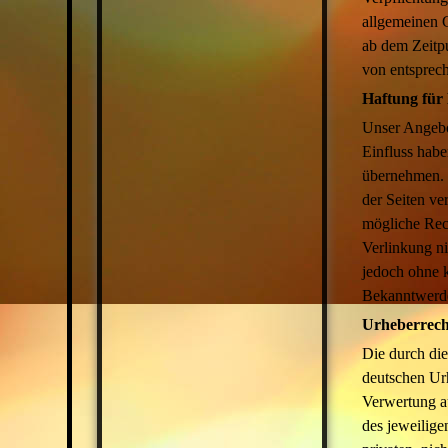
allgemeinen G
ab dem Zeitp
von entsprec
Haftung für
Unser Angebot
Einfluss hab
übernehmen. F
der Seiten ve
mögliche Rech
Verlinkung ni
jedoch ohne k
Bekanntwerde
Urheberrech
Die durch die
deutschen Urh
Verwertung a
des jeweilige