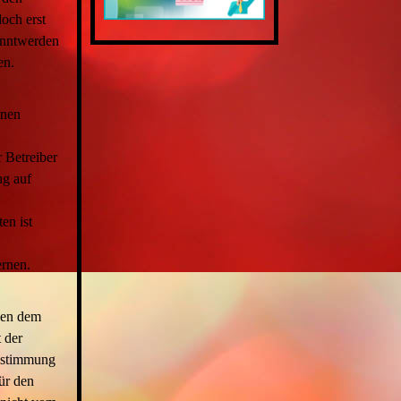
och erst
anntwerden
en.
inen
r Betreiber
ng auf
en ist
rnen.
egen dem
 der
Zustimmung
ür den